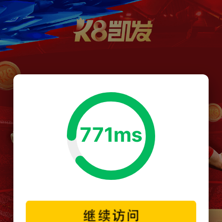
771ms